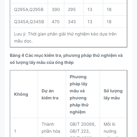
Q295A,Q295B
390
295
13
18
Q345A,Q345B
470
345
13
18
Lưu ý: Thời gian phân giải thử nghiệm kéo dựa trên
mẫu dọc.
Bảng 4 Các mục kiểm tra, phương pháp thử nghiệm và
số lượng lấy mẫu của ống thép
Phương
pháp lấy
Dự án
mẫu và
Số lượng
Không
kiểm tra
phương
lấy mẫu
pháp thử
nghiệm
Thành
GB/T 20066,
Mỗi lò
1
phần hóa
GB/T 223,
nướng