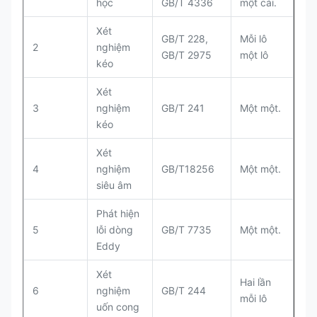
học
GB/T 4336
một cái.
Xét
GB/T 228,
Mỗi lô
2
nghiệm
GB/T 2975
một lô
kéo
Xét
3
nghiệm
GB/T 241
Một một.
kéo
Xét
4
nghiệm
GB/T18256
Một một.
siêu âm
Phát hiện
5
lỗi dòng
GB/T 7735
Một một.
Eddy
Xét
Hai lần
6
nghiệm
GB/T 244
mỗi lô
uốn cong