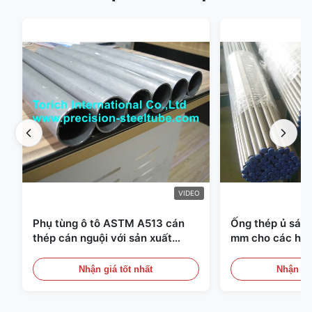
VIDEO
Phụ tùng ô tô ASTM A513 cán
Ống thép ủ sáng
thép cán nguội với sản xuất
mm cho các hệ 
DOM
Nhận giá tốt nhất
Nhận giá