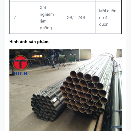
Xét
Mỗi cuộn
nghiệm
7
GB/T 246
có 4
làm
cuộn
phẳng
Hình ảnh sản phẩm: