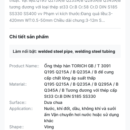
thuật: Vật liệu:Q195 Q215A/B Q235A/B Q295A/B Q345A/B
tương đương với loại thép st33 Cr.B Cr.58 Cr.D DIN S185
SS330 SS400 vv Phạm vi kích thước:Đang quá liều:3-
420mm WT:0.5-50mm Chiều dài chung:3-12m S...
Chi tiết sản phẩm
Làm nổi bật:
welded steel pipe
,
welding steel tubing
Product Name::
Ống thép hàn TORICH GB / T 3091
Q195 Q215A / B Q235A / B để cung
cấp chất lỏng áp suất thấp
Material::
Q195 Q215A / B Q235A / B Q295A / B
Q345A / B Tương đương với thép cấp
St33 Cr.B DIN S185 SS330
Surface::
Dưa chua
Application::
Nước, khí đốt, dầu, không khí và sưởi
ấm Vận chuyển hơi nước hoặc sử dụng
khác
Shape::
Vòng