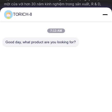
một cửa với hơn 30 năm kinh nghiệm trong sản xuất, R & D,
thương mại, kho và chế biến tùy...
TORICH-8
Liên Kết Nhanh
Nhà
Sản Phẩm
7:13 AM
Video
Về Chúng Tôi
Tham Quan Nhà Máy
Kiểm Soát Chất Lượng
Good day, what product are you looking for?
Liên Hệ Chúng Tôi
Yêu Cầu Báo Giá
Tin Tức
Liên Hệ Với Chúng Tôi
86-574-88086983
86-574-88086983
sales@steel-tubes.com