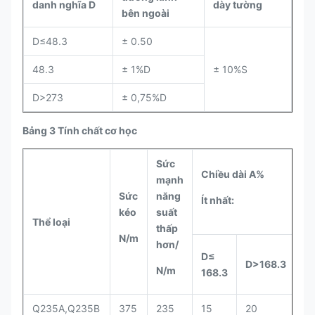
danh nghĩa D
dày tường
bên ngoài
D≤48.3
± 0.50
48.3
± 1%D
± 10%S
D>273
± 0,75%D
Bảng 3 Tính chất cơ học
Sức
Chiều dài A%
mạnh
Sức
năng
Ít nhất:
kéo
suất
Thể loại
thấp
N/m
hơn
/
D
≤
D
>168.3
N/m
168.3
Q235A,Q235B
375
235
15
20