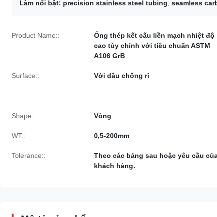
Làm nổi bật:
precision stainless steel tubing
,
seamless carb
Product Name::
Ống thép kết cấu liền mạch nhiệt độ
cao tùy chỉnh với tiêu chuẩn ASTM
A106 GrB
Surface::
Với dầu chống rỉ
Shape::
Vòng
WT::
0,5-200mm
Tolerance::
Theo các bảng sau hoặc yêu cầu củ
khách hàng.