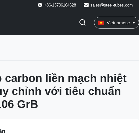
+86-13736164628
sales@steel-tubes.com
Vietnamese
 carbon liền mạch nhiệt
ùy chỉnh với tiêu chuẩn
06 GrB
ản