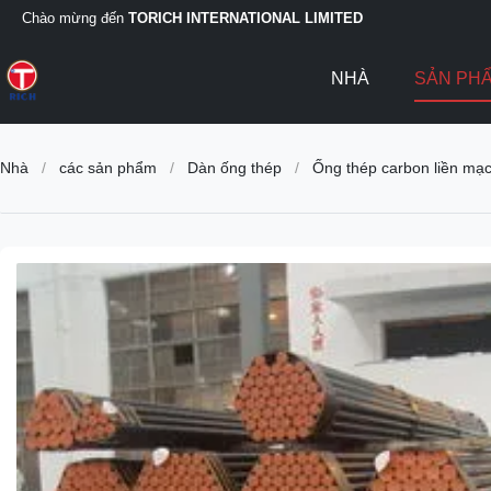
Chào mừng đến
TORICH INTERNATIONAL LIMITED
NHÀ
SẢN PH
Nhà
/
các sản phẩm
/
Dàn ống thép
/
Ống thép carbon liền mạc