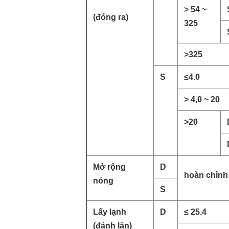
> 54 ~
(đóng ra)
325
>325
S
≤
4.0
> 4,0 ~ 20
>20
Mở rộng
D
hoàn chỉnh
nóng
S
Lấy lạnh
D
≤ 25.4
(đánh lăn)