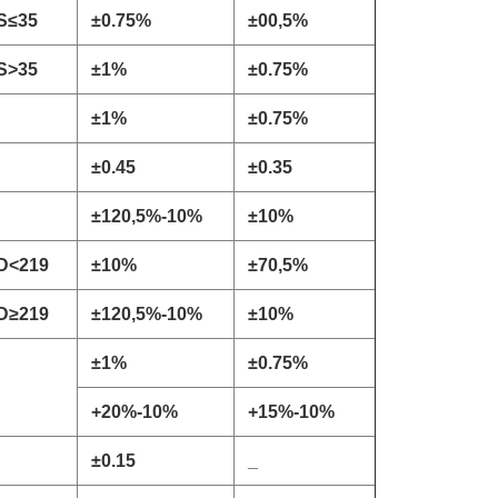
S
≤
35
±
0.75%
±
00,5%
S>35
±
1%
±
0.75%
±
1%
±
0.75%
±
0.45
±
0.35
±
120,5%-10%
±
10%
D<219
±
10%
±
70,5%
D
≥219
±
120,5%-10%
±
10%
±
1%
±
0.75%
+20%-10%
+15%-10%
±
0.15
_