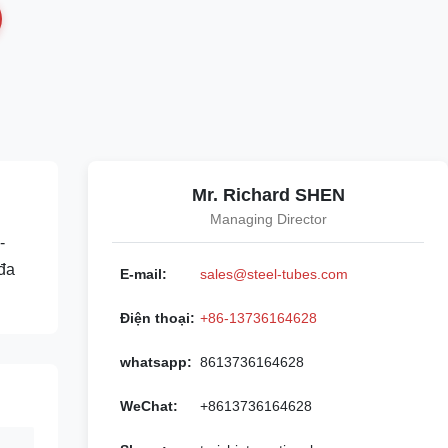
Mr. Richard SHEN
Managing Director
-
đa
E-mail:
sales@steel-tubes.com
Điện thoại:
+86-13736164628
whatsapp:
8613736164628
WeChat:
+8613736164628