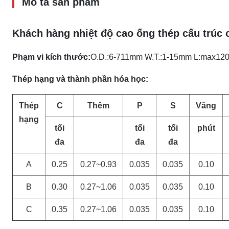
Mô tả sản phẩm
Khách hàng nhiệt độ cao ống thép cấu trúc
Phạm vi kích thước:
O.D.:6-711mm W.T.:1-15mm L:max1
Thép hạng và thành phần hóa học:
Thép
C
Thêm
P
S
Vâng
hạng
tối
tối
tối
phút
đa
đa
đa
A
0.25
0.27~0.93
0.035
0.035
0.10
B
0.30
0.27~1.06
0.035
0.035
0.10
C
0.35
0.27~1.06
0.035
0.035
0.10