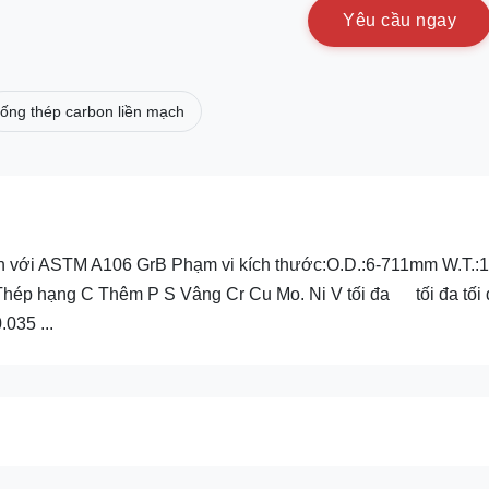
Y
ê
u
c
ầ
u
n
g
a
y
ống thép carbon liền mạch
ch với ASTM A106 GrB Phạm vi kích thước:O.D.:6-711mm W.T.:1
ép hạng C Thêm P S Vâng Cr Cu Mo. Ni V tối đa tối đa tối 
.035 ...