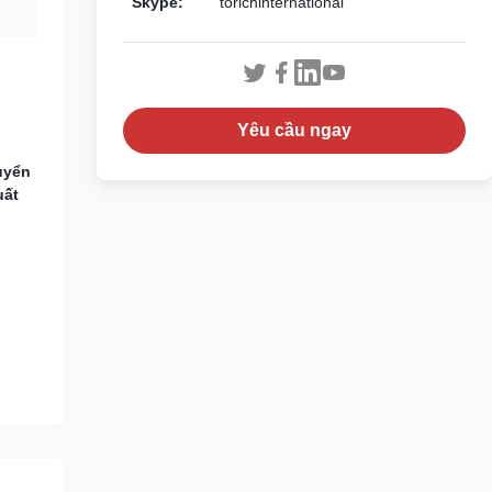
Skype:
torichinternational
Yêu cầu ngay
uyển
uất