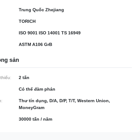
Trung Quốc Zhejiang
TORICH
ISO 9001 ISO 14001 TS 16949
ASTM A106 GrB
ộng sản
thiểu:
2 tấn
Có thể đàm phán
n:
Thư tín dụng, D/A, D/P, T/T, Western Union,
MoneyGram
30000 tấn / năm