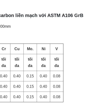
 carbon liền mạch với ASTM A106 GrB
2000mm
Cr
Cu
Mo.
Ni
V
tối
tối
tối
tối
tối
đa
đa
đa
đa
đa
0.40
0.40
0.15
0.40
0.08
0.40
0.40
0.15
0.40
0.08
0.40
0.40
0.15
0.40
0.08