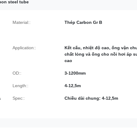
on steel tube
Material::
Thép Carbon Gr B
Application::
Kết cấu, nhiệt độ cao, ống vận ch
chất lỏng và ống cho nồi hơi áp s
cao
OD::
3-1200mm
Length::
4-12,5m
a
Spec::
Chiều dài chung: 4-12,5m