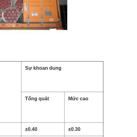
Sự khoan dung
Tổng quát
Mức cao
±
0.40
±
0.30