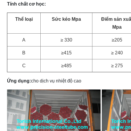
Tính chất cơ học:
Thể loại
Sức kéo Mpa
Điểm sản xuấ
Mpa
A
≥ 330
≥205
B
≥415
≥ 240
C
≥485
≥ 275
Ứng dụng:
cho dịch vụ nhiệt độ cao